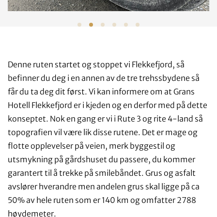
Denne ruten startet og stoppet vi Flekkefjord, så
befinner du deg i en annen av de tre trehssbydene så
får du ta deg dit først. Vi kan informere om at Grans
Hotell Flekkefjord er i kjeden og en derfor med på dette
konseptet. Nok en gang er vi i Rute 3 og rite 4-land så
topografien vil være lik disse rutene. Det er mage og
flotte opplevelser på veien, merk byggestil og
utsmykning på gårdshuset du passere, du kommer
garantert til å trekke på smilebåndet. Grus og asfalt
avslører hverandre men andelen grus skal ligge på ca
50% av hele ruten som er 140 km og omfatter 2788
høydemeter.