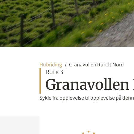
Hubriding
Granavollen Rundt Nord
Rute 3
Granavollen
Sykle fra opplevelse til opplevelse på den