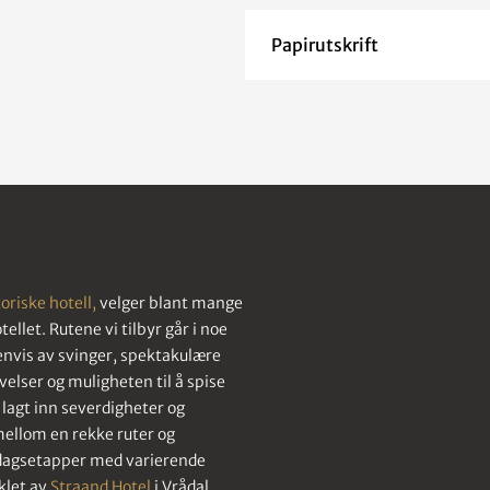
Papirutskrift
oriske hotell,
velger blant mange
ellet. Rutene vi tilbyr går i noe
senvis av svinger, spektakulære
velser og muligheten til å spise
 lagt inn severdigheter og
mellom en rekke ruter og
 dagsetapper med varierende
klet av
Straand Hotel
i Vrådal