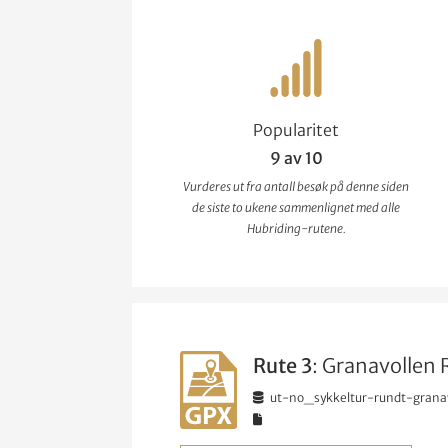
Popularitet
9 av 10
Vurderes ut fra antall besøk på denne siden
de siste to ukene sammenlignet med alle
Hubriding-rutene.
Rute 3
: Granavollen
ut-no_sykkeltur-rundt-granav