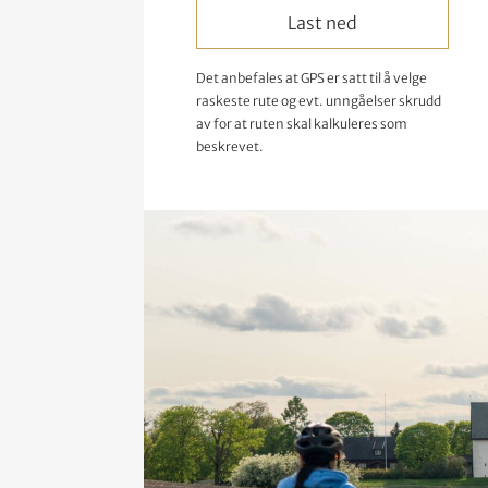
Last ned
Det anbefales at GPS er satt til å velge
raskeste rute og evt. unngåelser skrudd
av for at ruten skal kalkuleres som
beskrevet.