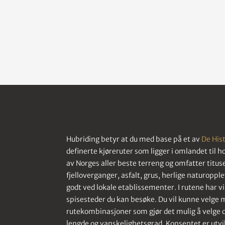
Hubriding betyr at du med base på et av
De Hist
definerte kjøreruter som ligger i omlandet til hot
av Norges aller beste terreng og omfatter titu
fjelloverganger, asfalt, grus, herlige naturopple
godt ved lokale etablissementer. I rutene har vi
spisesteder du kan besøke. Du vil kunne velge 
rutekombinasjoner som gjør det mulig å velge
lengde og vanskelighetsgrad. Konseptet er utvi