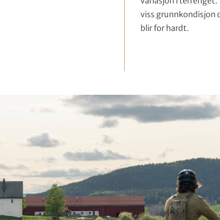
variasjon i terrenget
viss grunnkondisjon o
blir for hardt.