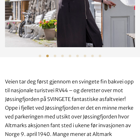
Veien tar deg først gjennom en svingete fin bakvei opp
til nasjonale turistvei RV44 – og deretter over mot
Jøssingfjorden på SVINGETE fantastiske asfaltveier!
Oppe i fjellet ved Jøssingfjorden er det en minne merke
ved parkeringen med utsikt over Jøssingfjorden hvor
Altmarks aksjonen fant sted i ukene før invasjonen av
Norge 9. april 1940. Mange mener at Altmark