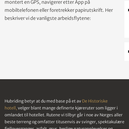
montert en GPS, navigerer etter App på
mobiltelefonen eller foretrekker papirutskrift. Her
beskriver vi de vanligste arbeidsflytene:
Hubriding betyr at du med base på et av
De Historiske
hotell,
velger blant mange definerte kjøreruter som ligger i
omlandet til hotellet. Rutene vi tilbyr går i noe av Norges aller
beste terreng og omfatter titusenvis av svinger, spektakulære
fjelloverganger, asfalt, grus, herlige naturopplevelser og