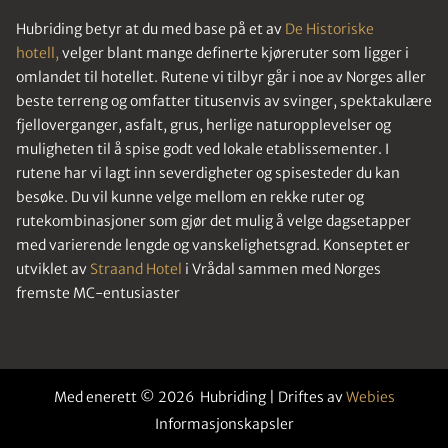
Hubriding betyr at du med base på et av
De Historiske
hotell,
velger blant mange definerte kjøreruter som ligger i
omlandet til hotellet. Rutene vi tilbyr går i noe av Norges aller
beste terreng og omfatter titusenvis av svinger, spektakulære
fjelloverganger, asfalt, grus, herlige naturopplevelser og
muligheten til å spise godt ved lokale etablissementer. I
rutene har vi lagt inn severdigheter og spisesteder du kan
besøke. Du vil kunne velge mellom en rekke ruter og
rutekombinasjoner som gjør det mulig å velge dagsetapper
med varierende lengde og vanskelighetsgrad. Konseptet er
utviklet av
Straand Hotel
i Vrådal sammen med Norges
fremste MC-entusiaster
Med enerett © 2026 Hubriding | Driftes av
Webies
Informasjonskapsler