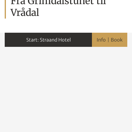
Fra Grimdalstunet til
Vrådal
Straand Hotel
Info