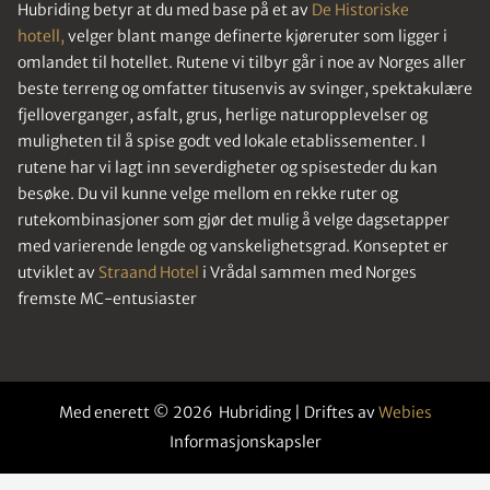
Hubriding betyr at du med base på et av
De Historiske
hotell,
velger blant mange definerte kjøreruter som ligger i
omlandet til hotellet. Rutene vi tilbyr går i noe av Norges aller
beste terreng og omfatter titusenvis av svinger, spektakulære
fjelloverganger, asfalt, grus, herlige naturopplevelser og
muligheten til å spise godt ved lokale etablissementer. I
rutene har vi lagt inn severdigheter og spisesteder du kan
besøke. Du vil kunne velge mellom en rekke ruter og
rutekombinasjoner som gjør det mulig å velge dagsetapper
med varierende lengde og vanskelighetsgrad. Konseptet er
utviklet av
Straand Hotel
i Vrådal sammen med Norges
fremste MC-entusiaster
Med enerett © 2026 Hubriding | Driftes av
Webies
Informasjonskapsler