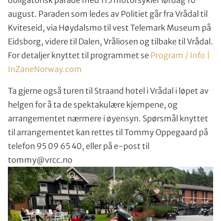
obligatorisk parade med 115 motorsykler lørdag 10
august. Paraden som ledes av Politiet går fra Vrådal til
Kviteseid, via Høydalsmo til vest Telemark Museum på
Eidsborg, videre til Dalen, Vråliosen og tilbake til Vrådal.
For detaljer knyttet til programmet se
Program / Info |
InZaneNorway.com
Ta gjerne også turen til Straand hotel i Vrådal i løpet av
helgen for å ta de spektakulære kjempene, og
arrangementet nærmere i øyensyn. Spørsmål knyttet
til arrangementet kan rettes til Tommy Oppegaard på
telefon 95 09 65 40, eller på e-post til
tommy@vrcc.no