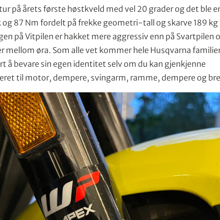
tur på årets første høstkveld med vel 20 grader og det ble en
 og 87 Nm fordelt på frekke geometri-tall og skarve 189 kg 
lingen på Vitpilen er hakket mere aggressiv enn på Svartpilen 
r mellom øra. Som alle vet kommer hele Husqvarna familie
rt å bevare sin egen identitet selv om du kan gjenkjenne
ret til motor, dempere, svingarm, ramme, dempere og br