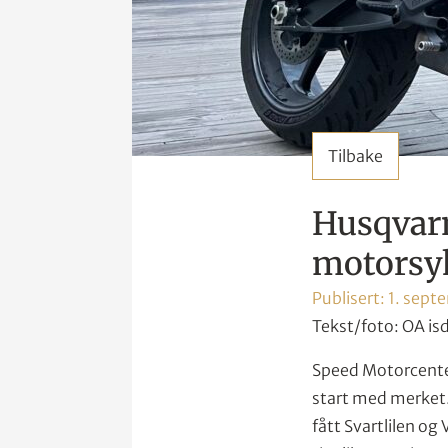
Tilbake
Husqvarn
motorsy
Publisert:
1. sept
Tekst/foto: OA is
Speed Motorcenter 
start med merket.
fått Svartlilen og 