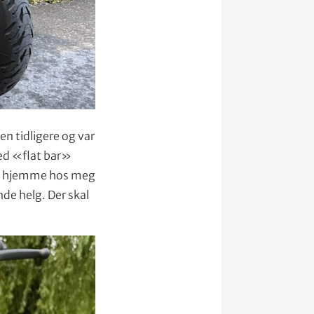
en tidligere og var
med «flat bar»
len hjemme hos meg
de helg. Der skal