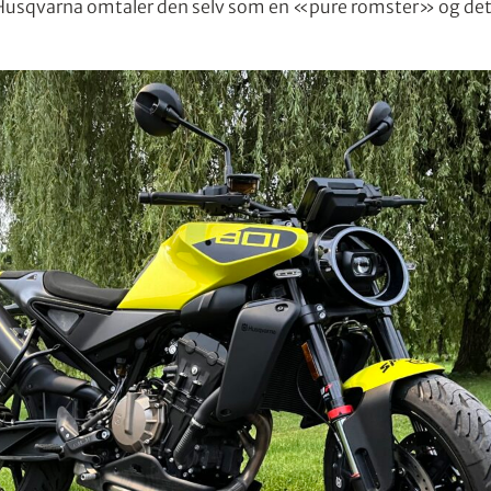
 Husqvarna omtaler den selv som en «pure romster» og det e