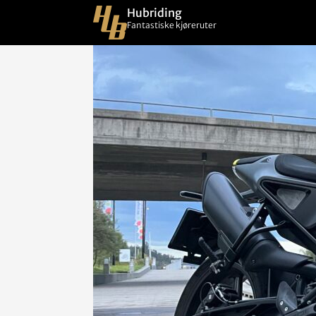
Hubriding
Fantastiske kjøreruter