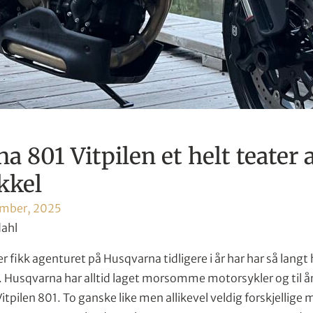
a 801 Vitpilen et helt teater 
kkel
ember, 2025
dahl
fikk agenturet på Husqvarna tidligere i år har har så langt 
 Husqvarna har alltid laget morsomme motorsykler og til år
Vitpilen 801. To ganske like men allikevel veldig forskjellige 