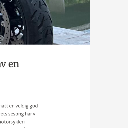
av en
hatt en veldig god
ets sesong har vi
motorsykler i