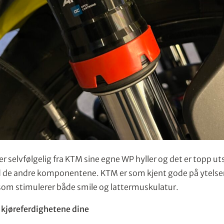
elvfølgelig fra KTM sine egne WP hyller og det er topp ut
d de andre komponentene. KTM er som kjent gode på ytelse
om stimulerer både smile og lattermuskulatur.
r kjøreferdighetene dine