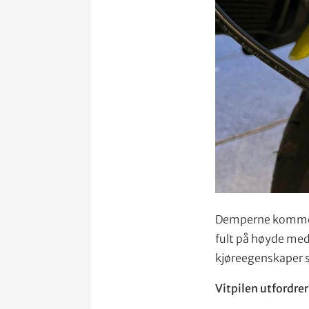
Demperne kommer s
fult på høyde me
kjøreegenskaper s
Vitpilen utfordre