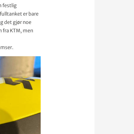
 festlig
fulltanket er bare
og det gjør noe
n fra KTM, men
emser.