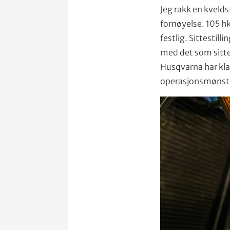
Jeg rakk en kvelds
fornøyelse. 105 hk
festlig. Sittestil
med det som sitte
Husqvarna har kla
operasjonsmønste