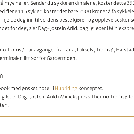
så mye heller. Sender du sykkelen din alene, koster dette 35
fler enn 5 sykler, koster det bare 2500 kroner å få sykkelen
vi hjelpe deg inn til verdens beste kjøre- og opplevelseskonse
 det for deg, sier Dag-Jostein Arild, daglig leder i Minieksp
o Tromsø har avganger fra Tana, Lakselv, Tromsø, Harstad
 terminalen litt sør for Gardermoen.
em
ook med ønsket hotell i
Hubriding
konseptet.
ig leder Dag-Jostein Arild i Miniekspress Thermo Tromsø for
ten.