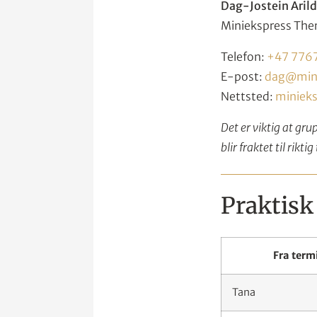
Dag-Jostein Arild
Miniekspress Th
Telefon:
+47 776
E-post:
dag@mini
Nettsted:
minieks
Det er viktig at gr
blir fraktet til rikti
Praktisk 
Fra termi
Tana