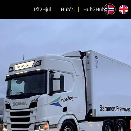
På2Hjul
Hub’s
Hub2Hub