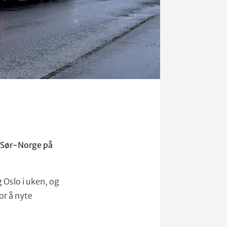
i Sør-Norge på
Oslo i uken, og
for å nyte