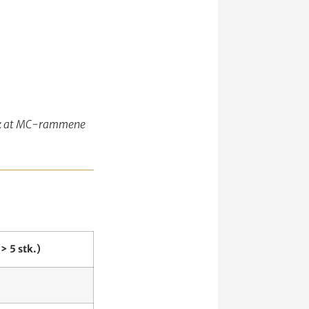
slik at MC-rammene
> 5 stk.)