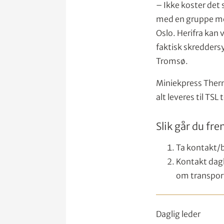
– Ikke koster det 
med en gruppe med 
Oslo. Herifra kan 
faktisk skreddersy
Tromsø.
Miniekpress Therm
alt leveres til TSL
Slik går du fr
Ta kontakt/b
Kontakt dagl
om transpor
Daglig leder