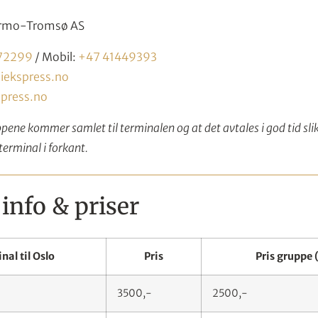
ermo-Tromsø AS
72299
/ Mobil:
+47 41449393
ekspress.no
press.no
uppene kommer samlet til terminalen og at det avtales i god tid 
g terminal i forkant.
info & priser
nal til Oslo
Pris
Pris gruppe (
3500,-
2500,-