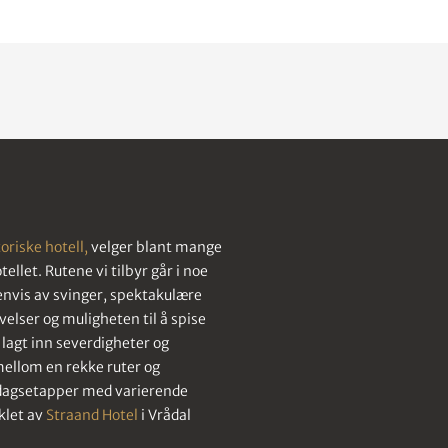
oriske hotell,
velger blant mange
ellet. Rutene vi tilbyr går i noe
senvis av svinger, spektakulære
velser og muligheten til å spise
 lagt inn severdigheter og
mellom en rekke ruter og
 dagsetapper med varierende
klet av
Straand Hotel
i Vrådal