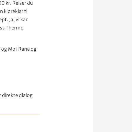
00 kr. Reiser du
 kjøreklar til
pt. Ja, vi kan
ress Thermo
 og Mo i Rana og
 direkte dialog