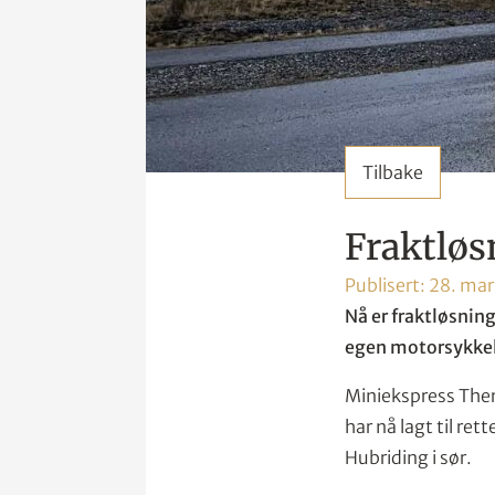
Tilbake
Fraktløs
Publisert:
28. mar
Nå er fraktløsning
egen motorsykkel
Miniekspress The
har nå lagt til ret
Hubriding i sør.