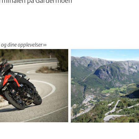
terminalen på Gardermoen
e og dine opplevelser»