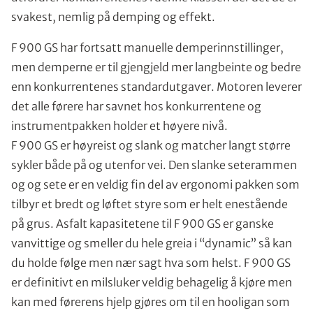
svakest, nemlig på demping og effekt.
F 900 GS har fortsatt manuelle demperinnstillinger,
men demperne er til gjengjeld mer langbeinte og bedre
enn konkurrentenes standardutgaver. Motoren leverer
det alle førere har savnet hos konkurrentene og
instrumentpakken holder et høyere nivå.
F 900 GS er høyreist og slank og matcher langt større
sykler både på og utenfor vei. Den slanke seterammen
og og sete er en veldig fin del av ergonomi pakken som
tilbyr et bredt og løftet styre som er helt enestående
på grus. Asfalt kapasitetene til F 900 GS er ganske
vanvittige og smeller du hele greia i “dynamic” så kan
du holde følge men nær sagt hva som helst. F 900 GS
er definitivt en milsluker veldig behagelig å kjøre men
kan med førerens hjelp gjøres om til en hooligan som