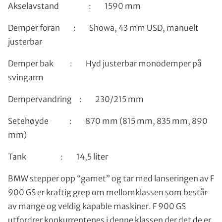
Akselavstand : 1590 mm
Demper foran : Showa, 43 mm USD, manuelt
justerbar
Demper bak : Hyd justerbar monodemper på
svingarm
Dempervandring : 230/215 mm
Setehøyde : 870 mm (815 mm, 835 mm, 890
mm)
Tank : 14,5 liter
BMW stepper opp “gamet” og tar med lanseringen av F
900 GS er kraftig grep om mellomklassen som består
av mange og veldig kapable maskiner. F 900 GS
utfordrer konkurrentenes i denne klassen der det de er