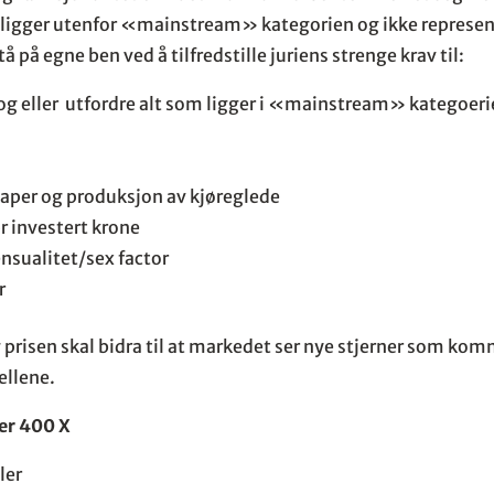
ligger utenfor «mainstream» kategorien og ikke represent
å på egne ben ved å tilfredstille juriens strenge krav til:
og eller utfordre alt som ligger i «mainstream» kategoer
aper og produksjon av kjøreglede
r investert krone
nsualitet/sex factor
r
risen skal bidra til at markedet ser nye stjerner som kom
llene.
er 400 X
ler