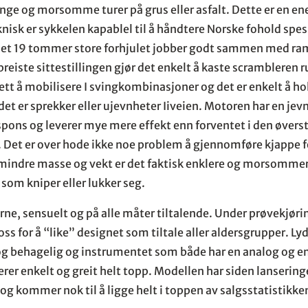
ange og morsomme turer på grus eller asfalt. Dette er en e
nisk er sykkelen kapablel til å håndtere Norske fohold spesi
 Det 19 tommer store forhjulet jobber godt sammen med 
reiste sittestillingen gjør det enkelt å kaste scrambleren r
ett å mobilisere I svingkombinasjoner og det er enkelt å ho
et er sprekker eller ujevnheter Iiveien. Motoren har en jevn
pons og leverer mye mere effekt enn forventet i den øverst
t. Det er over hode ikke noe problem å gjennomføre kjappe f
mindre masse og vekt er det faktisk enklere og morsommer
 som kniper eller lukker seg.
ne, sensuelt og på alle måter tiltalende. Under prøvekjør
l oss for å “like” designet som tiltale aller aldersgrupper. Lyd
g behagelig og instrumentet som både har en analog og en
rer enkelt og greit helt topp. Modellen har siden lansering
g kommer nok til å ligge helt i toppen av salgsstatistikk