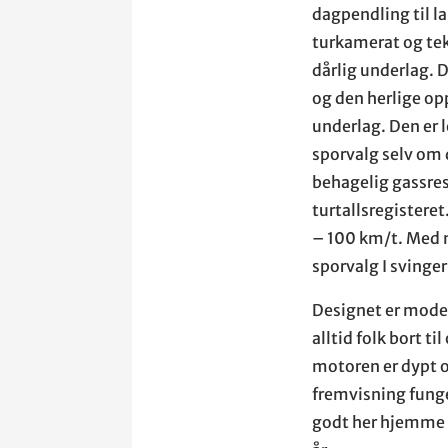
dagpendling til l
turkamerat og tek
dårlig underlag.
og den herlige opp
underlag. Den er l
sporvalg selv om d
behagelig gassres
turtallsregistere
– 100 km/t. Med 
sporvalg I svinger
Designet er moder
alltid folk bort ti
motoren er dypt o
fremvisning funge
godt her hjemme o