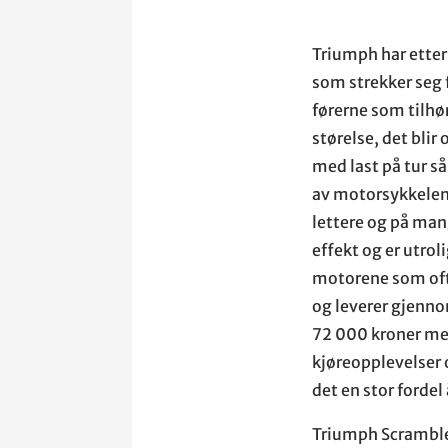
Triumph har etter 
som strekker seg 
førerne som tilhø
størelse, det blir
med last på tur s
av motorsykkelen 
lettere og på man
effekt og er utrol
motorene som ofte
og leverer gjenno
72 000 kroner me
kjøreopplevelser 
det en stor fordel
Triumph Scrambler