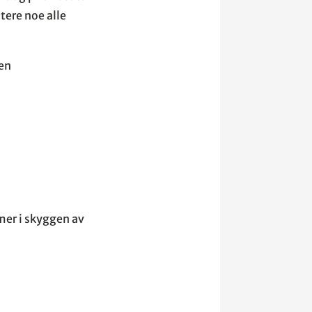
ere noe alle
ien
mer i skyggen av