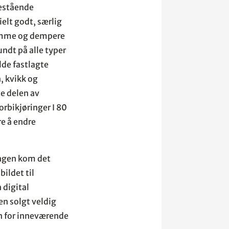
nestående
elt godt, særlig
ramme og dempere
undt på alle typer
lde fastlagte
, kvikk og
e delen av
orbikjøringer I 80
e å endre
ingen kom det
bildet til
 digital
en solgt veldig
en for inneværende