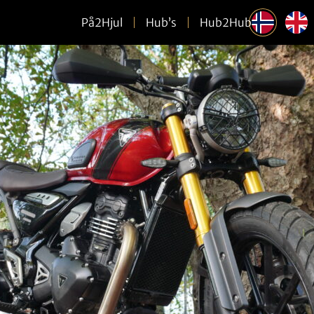
På2Hjul
Hub’s
Hub2Hub