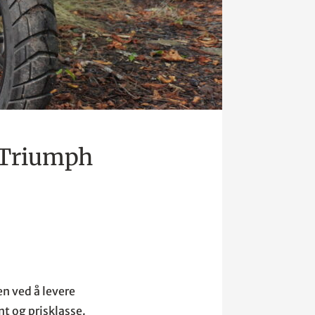
 Triumph
n ved å levere
t og prisklasse.