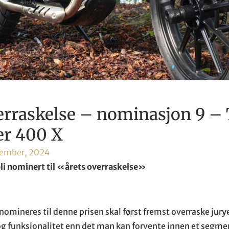
erraskelse – nominasjon 9 –
er 400 X
tember, 2024
 bli nominert til «årets overraskelse»
omineres til denne prisen skal først fremst overraske jurye
g funksjonalitet enn det man kan forvente innen et segmen