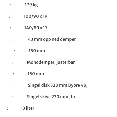
 : 179 kg
: 100/90 x 19
: 140/80 x 17
n : 43 mm opp ned demper
oran : 150 mm
 : Monodemper, justerbar
bak : 150 mm
n : Singel disk 320 mm Bybre 4p,
 : Singel skive 230 mm, 1p
13 liter