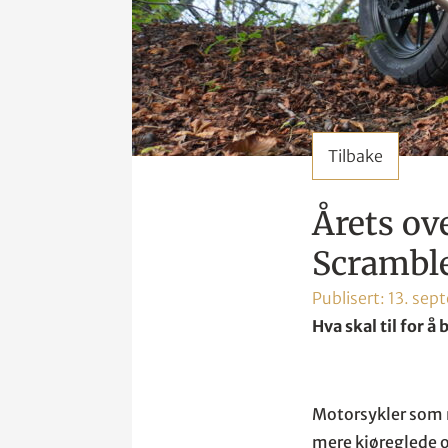
Tilbake
Årets ov
Scrambl
Publisert:
13. sep
Hva skal til for å
Motorsykler som n
mere kjøreglede o