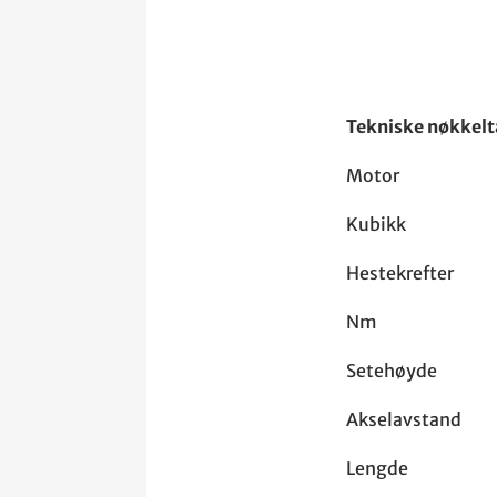
Tekniske nøkkelt
Motor : E
Kubikk 
Hestekre
Nm :
Setehøyd
Akselavst
Lengde 