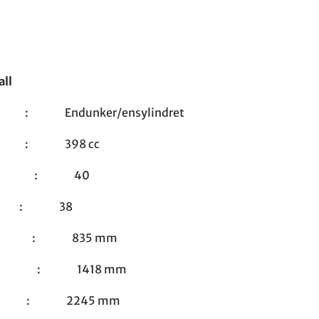
all
ndunker/ensylindret
: 398 cc
fter : 40
 38
e : 835 mm
and : 1418 mm
: 2245 mm