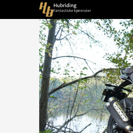
Hubriding
Fantastiske kjøreruter