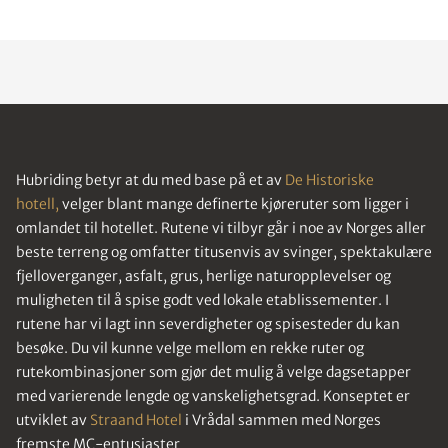
Hubriding betyr at du med base på et av
De Historiske
hotell,
velger blant mange definerte kjøreruter som ligger i
omlandet til hotellet. Rutene vi tilbyr går i noe av Norges aller
beste terreng og omfatter titusenvis av svinger, spektakulære
fjelloverganger, asfalt, grus, herlige naturopplevelser og
muligheten til å spise godt ved lokale etablissementer. I
rutene har vi lagt inn severdigheter og spisesteder du kan
besøke. Du vil kunne velge mellom en rekke ruter og
rutekombinasjoner som gjør det mulig å velge dagsetapper
med varierende lengde og vanskelighetsgrad. Konseptet er
utviklet av
Straand Hotel
i Vrådal sammen med Norges
fremste MC-entusiaster