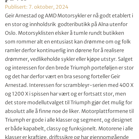
Publisert:
7. oktober, 2024
Geir Arnestad og AMD Motorsykler er nå godt etablert i
en stor og innholdsrik godteributikk på Alna utenfor
Oslo. Motorsyklisten elsker å tumle rundt butikken
som rommer alt en entusiast kan drømme om og folk
ramler derfor kontinuerlig inn dørene for å realisere
drømmer, vedlikeholde sykler eller kjøpe utstyr. Salget
og interessen for den brede Triumph porteføljen er stor
og det har derfor vært en bra sesong forteller Geir
Arnestad. Interessen for scrambleyr-serien med 400 X
og 1200 X i spissen har vært og er fortsatt stor, men
det store modellutvalget til Triumph gjør det mulig for
absolutt alle å finne noe de liker. Motorplattformene til
Triumph er gode i alle klasser og segment, og designet
er både kapabelt, classy og funksjonelt. Motorene i alle
klasser er kraftige, driftssikre og har gjennomgående