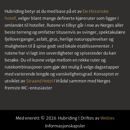
Hubriding betyr at du med base på et av
De Historiske
hotell,
velger blant mange definerte kjøreruter som ligger i
omlandet til hotellet. Rutene vi tilbyr går i noe av Norges aller
beste terreng og omfatter titusenvis av svinger, spektakulære
fjelloverganger, asfalt, grus, herlige naturopplevelser og
muligheten til å spise godt ved lokale etablissementer. I
rutene har vi lagt inn severdigheter og spisesteder du kan
besøke. Du vil kunne velge mellom en rekke ruter og
rutekombinasjoner som gjør det mulig å velge dagsetapper
med varierende lengde og vanskelighetsgrad. Konseptet er
utviklet av
Straand Hotel
i Vrådal sammen med Norges
fremste MC-entusiaster
Med enerett © 2026 Hubriding | Driftes av
Webies
Informasjonskapsler