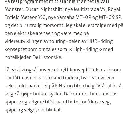
På testprogrammet mitt står blant annet Ducati
Monster, Ducati Nightshift, nye Multistrada V4, Royal
Enfield Meteor 350, nye Yamaha MT-09 og MT-09 SP,
og det blir utrolig morsomt. Jeg skal ellers følge med på
den elektriske arenaen og være med på
videreutviklingen av touring-delen av HUB-riding
konseptet som omtales som «High-riding» med
hotellkjeden De Historiske.
I år skal vi også lansere et nytt konsept i Telemark som
har fått navnet «Look and trade», hvor vi inviterer
hele bruktmarkedet på FINN.no til en helg i Vrådal for å
selge å kjøpe brukte sykler. Da kommer hundrevis av
kjøpere og selgere til Straand hotel for å kose seg,
kjøpe og selge, det blir kult.