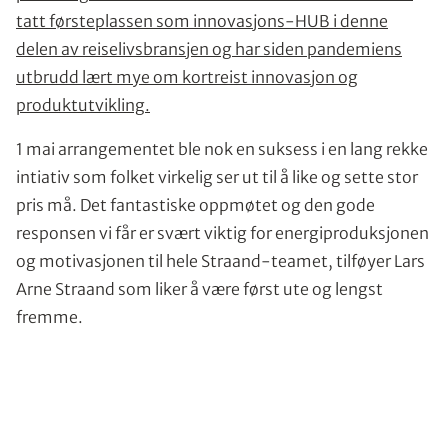
tatt førsteplassen som innovasjons-HUB i denne
delen av reiselivsbransjen og har siden pandemiens
utbrudd lært mye om kortreist innovasjon og
produktutvikling.
1 mai arrangementet ble nok en suksess i en lang rekke
intiativ som folket virkelig ser ut til å like og sette stor
pris må. Det fantastiske oppmøtet og den gode
responsen vi får er svært viktig for energiproduksjonen
og motivasjonen til hele Straand-teamet, tilføyer Lars
Arne Straand som liker å være først ute og lengst
fremme.