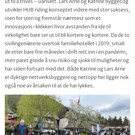
ut til å trives – uansett. Lars Arne og Katrine bygger og
utvikler HUB riding konseptet videre med stor suksess,
sten for sten og fremstår nærmest som et
innovasjons-klekkeri hvor avstanden fra ide til
virkelighet bare ser ut til bli kortere og kortere. Da de to
sivilingeniørene overtok familiehotellet i 2019, smalt
de etter bare fire måneder i drift rett inn i en pandemi,
men paret greide å snu risiko og sjokk til muligheter og
har siden fortsatt med det. Både Katrine og Lars Arne
er dyktige nettverksbyggere og nettopp her ligger nok
også noe av årsaken til at de har lykkes.