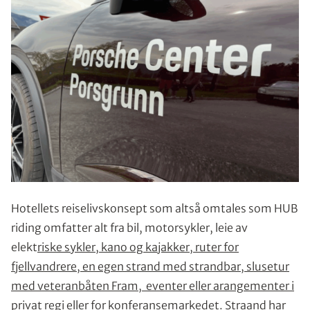
Hotellets reiselivskonsept som altså omtales som HUB
riding omfatter alt fra bil, motorsykler, leie av
elekt
riske sykler, kano og kajakker, ruter for
fjellvandrere, en egen strand med strandbar, slusetur
med veteranbåten Fram, eventer eller arangementer i
privat regi eller for konferansemarkedet. Straand har