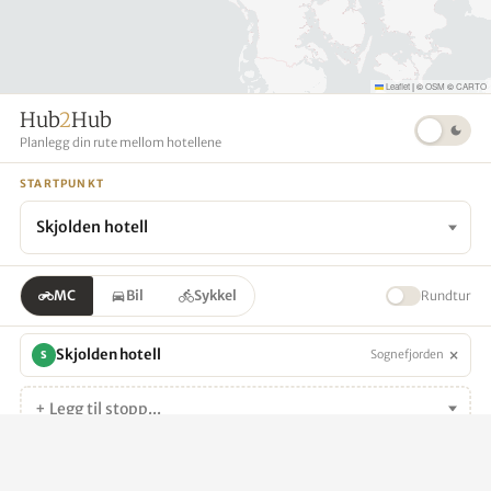
Leaflet
|
©
OSM
©
CARTO
Hub
2
Hub
Planlegg din rute mellom hotellene
STARTPUNKT
Skjolden hotell
MC
Bil
Sykkel
Rundtur
×
Skjolden hotell
Sognefjorden
S
+ Legg til stopp...
Generer rute