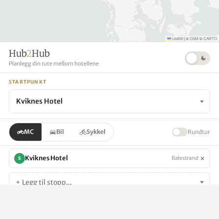
Leaflet
|
©
OSM
©
CARTO
Hub
2
Hub
Planlegg din rute mellom hotellene
STARTPUNKT
Kviknes Hotel
MC
Bil
Sykkel
Rundtur
×
Kviknes Hotel
Balestrand
S
+ Legg til stopp...
Generer rute