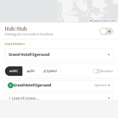
Leaflet
|
©
OSM
©
CARTO
Hub
2
Hub
Planlegg din rute mellom hotellene
STARTPUNKT
Grand Hotell Egersund
MC
Bil
Sykkel
Rundtur
×
Grand Hotell Egersund
Egersund
S
+ Legg til stopp...
Generer rute